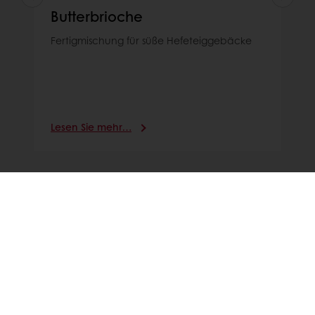
Butterbrioche
Fertigmischung für süße Hefeteiggebäcke
Lesen Sie mehr…
View all Bakery Mix products
INDUSTRIAL BAKERY COMPETENCE
CENTER