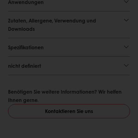
Anwendungen
Vielfältige Anwendungsmöglichkeiten
Flexibilität und Sicherheit in den
Produktionsabläufen
Zutaten, Allergene, Verwendung und
Sehr gute Teigstabilität und Teigausbeute
Downloads
Ohne Einsatz von zusätzlicher Backhefe oder
Backmitteln
Spezifikationen
nicht definiert
Benötigen Sie weitere Informationen? Wir helfen
Ihnen gerne.
Kontaktieren Sie uns