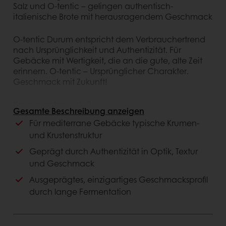
Salz und O-tentic – gelingen authentisch-
italienische Brote mit herausragendem Geschmack
O-tentic Durum entspricht dem Verbrauchertrend
nach Ursprünglichkeit und Authentizität. Für
Gebäcke mit Wertigkeit, die an die gute, alte Zeit
erinnern. O-tentic – Ursprünglicher Charakter.
Geschmack mit Zukunft!
Konsumentenvorteile
Gesamte Beschreibung anzeigen
Für mediterrane Gebäcke typische Krumen-
Ausgeprägtes Geschmacksprofil
und Krustenstruktur
Entspricht der Verbrauchererwartung an
„saubere Deklaration“
Geprägt durch Authentizität in Optik, Textur
Außergewöhnliche Kruste
und Geschmack
Besonderer Frischeeindruck
Ausgeprägtes, einzigartiges Geschmacksprofil
durch lange Fermentation
Kundenvorteile
Differenzierung durch einzigartiges
Geschmacksprofil