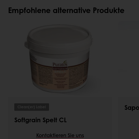
Empfohlene alternative Produkte
Sapo
Clean(er) Label
Softgrain Spelt CL
Kontaktieren Sie uns