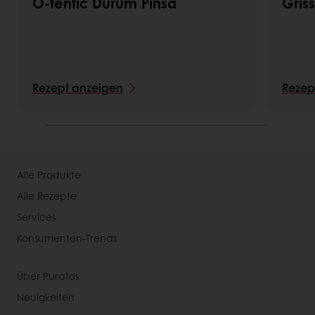
O-tentic Durum Pinsa
Griss
Rezept anzeigen
Rezep
Alle Produkte
Alle Rezepte
Services
Konsumenten-Trends
Über Puratos
Neuigkeiten