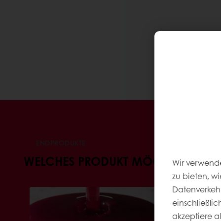
ENDPRODUKTE
WELCHES PRODUKT MÖCHTEN SIE H
Wir verwende
zu bieten, w
Datenverkehr
einschließli
akzeptiere a