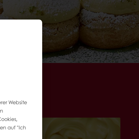
rer Website
en
ookies,
ken auf "Ich