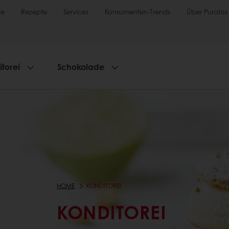
te
Rezepte
Services
Konsumenten-Trends
Über Puratos
torei
Schokolade
HOME
KONDITOREI
KONDITOREI