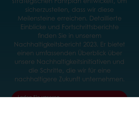
strategischen Fahrplan entwickelt, um
sicherzustellen, dass wir diese
Meilensteine ​​erreichen. Detaillierte
Einblicke und Fortschrittsberichte
finden Sie in unserem
Nachhaltigkeitsbericht 2023. Er bietet
einen umfassenden Überblick über
unsere Nachhaltigkeitsinitiativen und
die Schritte, die wir für eine
nachhaltigere Zukunft unternehmen.
Laden Sie unseren
Nachhaltigkeitsbericht 2024 herunter
Alle Produkte