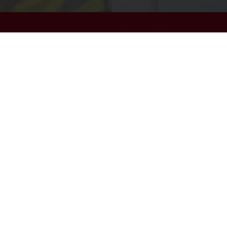
VERANTWORTLICHE BESCHAFFUNG
Erfahren Sie, wie Puratos durch ethische
Beschaffung, Rückverfolgbarkeit,
nachhaltigen Kakao und regenerative
Landwirtschaft robuste Lieferketten
aufgebaut.
MEHR ENTDECKEN
Alle Produkte
Alle Rezepte