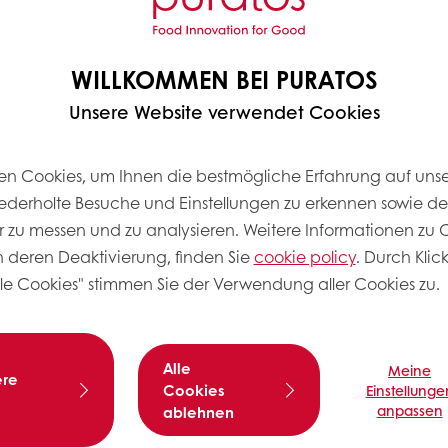
10,000 kg
0,350 kg
WILLKOMMEN BEI PURATOS
Unsere Website verwendet Cookies
5,700 kg
16,050 kg
n Cookies, um Ihnen die bestmögliche Erfahrung auf unse
iederholte Besuche und Einstellungen zu erkennen sowie d
 zu messen und zu analysieren. Weitere Informationen zu C
ch deren Deaktivierung, finden Sie
cookie policy
. Durch Klic
4-6 Minuten
lle Cookies" stimmen Sie der Verwendung aller Cookies zu.
5-8 Minuten
26-28°C
Alle
Meine
ere
10 Minuten
Cookies
Einstellunge
anpassen
ablehnen
70 g