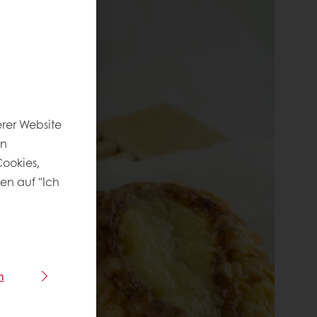
rer Website
en
ookies,
ken auf "Ich
n