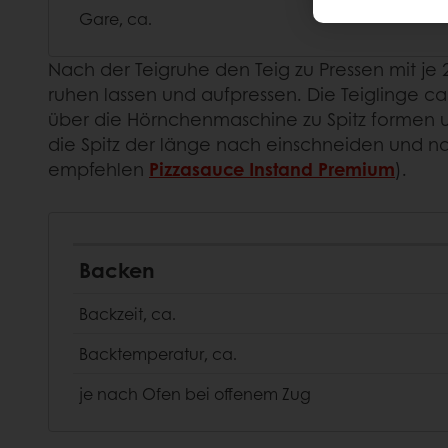
Gare, ca.
Nach der Teigruhe den Teig zu Pressen mit je 
ruhen lassen und aufpressen. Die Teiglinge c
über die Hörnchenmaschine zu Spitz formen u
die Spitz der länge nach einschneiden und 
empfehlen
Pizzasauce Instand Premium
).
Backen
Backzeit, ca.
Backtemperatur, ca.
je nach Ofen bei offenem Zug