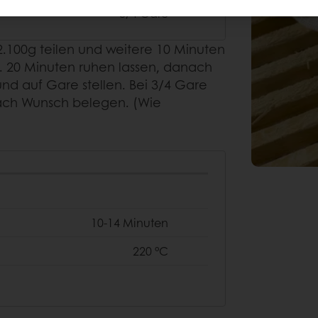
3/4 Gare
2.100g teilen und weitere 10 Minuten
a. 20 Minuten ruhen lassen, danach
nd auf Gare stellen. Bei 3/4 Gare
nach Wunsch belegen. (Wie
10-14 Minuten
220 °C