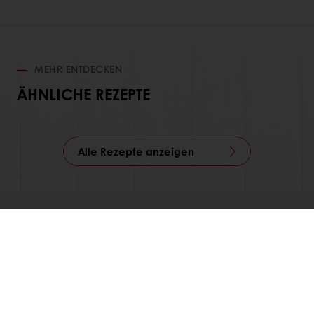
MEHR ENTDECKEN
ÄHNLICHE REZEPTE
Alle Rezepte anzeigen
Alle Produkte
Alle Rezepte
Services
Konsumenten-Trends
Über Puratos