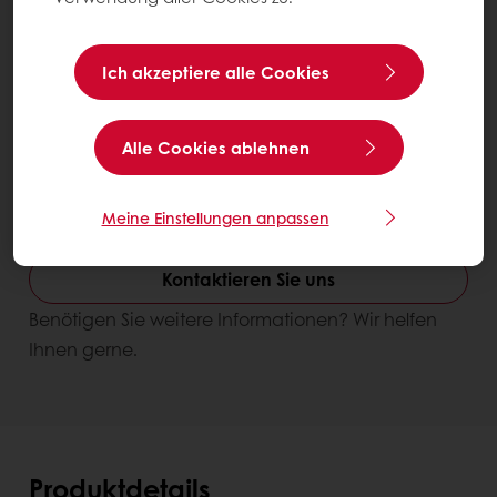
Ich akzeptiere alle Cookies
Alle Cookies ablehnen
Carat Supercrem Pistachio
Meine Einstellungen anpassen
Eimer 5 kg
Kontaktieren Sie uns
Benötigen Sie weitere Informationen? Wir helfen
Ihnen gerne.
Produktdetails