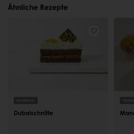
Ähnliche Rezepte
Konditorei
Herbst
Dubaischnitte
Mand