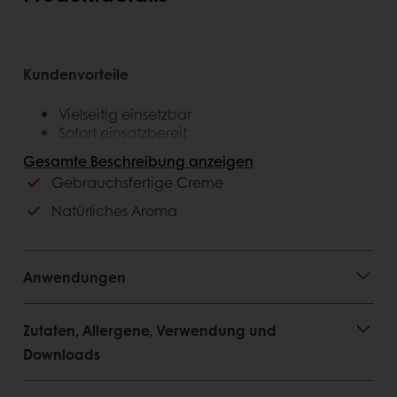
Kundenvorteile
Vielseitig einsetzbar
Sofort einsatzbereit
Gefrier- und taustabil
Gesamte Beschreibung anzeigen
Gebrauchsfertige Creme
Konsumentenvorteile
Natürliches Aroma
Natürliches Aroma
Feine, glänzende Textur
Keine gehärteten Fette
Anwendungen
Zutaten, Allergene, Verwendung und
Downloads