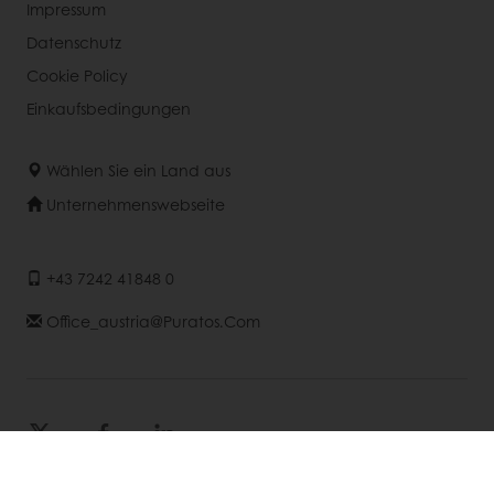
Impressum
Datenschutz
Cookie Policy
Einkaufsbedingungen
Wählen Sie ein Land aus
Unternehmenswebseite
+43 7242 41848 0
Office_austria@puratos.com