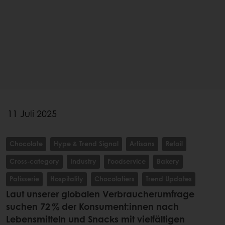
11 Juli 2025
Chocolate
Hype & Trend Signal
Artisans
Retail
Cross-category
Industry
Foodservice
Bakery
Patisserie
Hospitality
Chocolatiers
Trend Updates
Laut unserer globalen Verbraucherumfrage
suchen 72 % der Konsument:innen nach
Lebensmitteln und Snacks mit vielfältigen