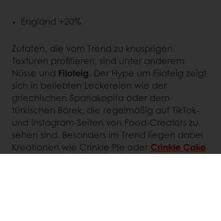
England +20%
Zutaten, die vom Trend zu knusprigen
Texturen profitieren, sind unter anderem
Nüsse und
Filoteig
. Der Hype um Filoteig zeigt
sich in beliebten Leckereien wie der
griechischen Spanakopita oder dem
türkischen Börek, die regelmäßig auf TikTok-
und Instagram-Seiten von Food-Creators zu
sehen sind. Besonders im Trend liegen dabei
Kreationen wie Crinkle Pie oder
Crinkle Cake
– gewellter Filoteig mit einer Füllung
dazwischen, übergossen mit einer Eiermasse.
Durch die vielen hauchdünnen,
superknusprigen Schichten erinnern diese
Gebäcke an besonders krosse Quiches.