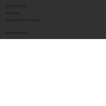
Alle Rezepte
Services
Konsumenten-Trends
Über Puratos
Neuigkeiten
Kontakt
Impressum
Datenschutz
Cookie Policy
Einkaufsbedingungen
Wählen Sie ein Land aus
Unternehmenswebseite