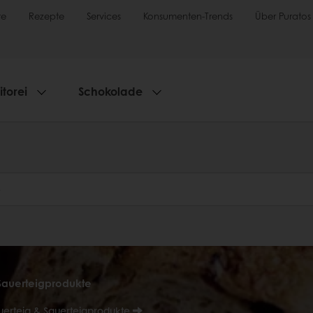
te
Rezepte
Services
Konsumenten-Trends
Über Puratos
torei
Schokolade
Sauerteigprodukte
erteig & Sauerteigprodukte