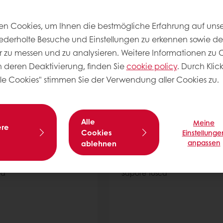
 Textur und Optik
n Cookies, um Ihnen die bestmögliche Erfahrung auf unse
r
Lesen Sie mehr
iederholte Besuche und Einstellungen zu erkennen sowie d
 zu messen und zu analysieren. Weitere Informationen zu C
ch deren Deaktivierung, finden Sie
cookie policy
. Durch Klic
lle Cookies" stimmen Sie der Verwendung aller Cookies zu.
Alle
Meine
ere
Cookies
Einstellunge
anpassen
ablehnen
Medea
Sapore Tosca
ea
Sapore Tosca