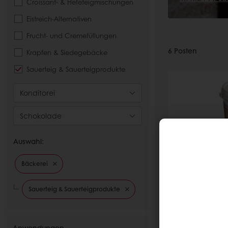
Croissant- & Hefeteigmischungen
Eistreich-Alternativen
Frucht- und Cremefüllungen
6
Posten
Krapfen & Siedegebäcke
Sauerteig & Sauerteigprodukte
Konditorei
Schokolade
Auswahl:
Softgrain 
Bäckerei
Gebrauchsfert
Sauerteig & Sauerteigprodukte
Sauerteig gek
Backwaren u
Dinkelgebäc
Geschmacksno
Anwendungen