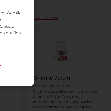
rer Website
Lesen Sie mehr
en
ookies,
ken auf "Ich
n
O-tentic Durum
O-tentic Durum ist ein
Sauerteigprodukt in der Tradition des
Altamura Brotes. Die aktive
Bäckereizutat basiert auf natürlicher
Fermentation und wird mit original